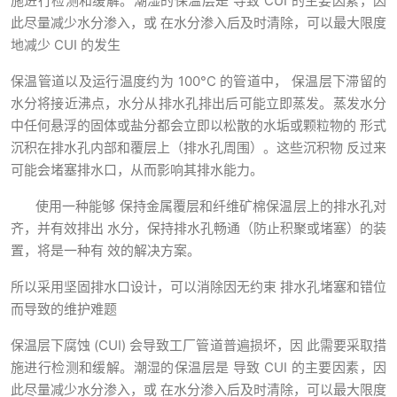
施进⾏检测和缓解。潮湿的保温层是 导致 CUI 的主要因素，因
此尽量减少⽔分渗⼊，或 在⽔分渗⼊后及时清除，可以最⼤限度
地减少 CUI 的发⽣
保温管道以及运⾏温度约为 100°C 的管道中， 保温层下滞留的
⽔分将接近沸点，⽔分从排⽔孔排出后可能⽴即蒸发。蒸发⽔分
中任何悬浮的固体或盐分都会⽴即以松散的⽔垢或颗粒物的 形式
沉积在排⽔孔内部和覆层上（排⽔孔周围）。这些沉积物 反过来
可能会堵塞排⽔⼝，从⽽影响其排⽔能⼒。
使⽤⼀种能够 保持⾦属覆层和纤维矿棉保温层上的排⽔孔对
⻬，并有效排出 ⽔分，保持排⽔孔畅通（防⽌积聚或堵塞）的装
置，将是⼀种有 效的解决⽅案。
所以采用坚固排⽔⼝设计，可以消除因⽆约束 排⽔孔堵塞和错位
⽽导致的维护难题
保温层下腐蚀 (CUI) 会导致⼯⼚管道普遍损坏，因 此需要采取措
施进⾏检测和缓解。潮湿的保温层是 导致 CUI 的主要因素，因
此尽量减少⽔分渗⼊，或 在⽔分渗⼊后及时清除，可以最⼤限度