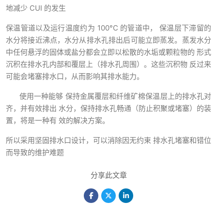
地减少 CUI 的发⽣
保温管道以及运⾏温度约为 100°C 的管道中， 保温层下滞留的
⽔分将接近沸点，⽔分从排⽔孔排出后可能⽴即蒸发。蒸发⽔分
中任何悬浮的固体或盐分都会⽴即以松散的⽔垢或颗粒物的 形式
沉积在排⽔孔内部和覆层上（排⽔孔周围）。这些沉积物 反过来
可能会堵塞排⽔⼝，从⽽影响其排⽔能⼒。
使⽤⼀种能够 保持⾦属覆层和纤维矿棉保温层上的排⽔孔对
⻬，并有效排出 ⽔分，保持排⽔孔畅通（防⽌积聚或堵塞）的装
置，将是⼀种有 效的解决⽅案。
所以采用坚固排⽔⼝设计，可以消除因⽆约束 排⽔孔堵塞和错位
⽽导致的维护难题
分享此文章