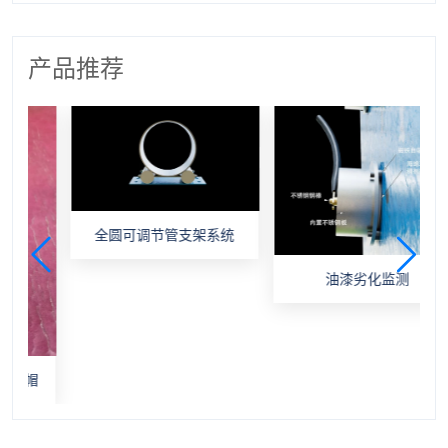
产品推荐
全圆可调节管支架系统
油漆劣化监测
帽