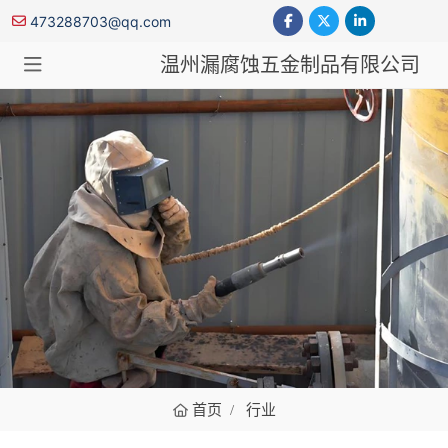
473288703@qq.com
温州漏腐蚀五金制品有限公司
行业
首页
行业