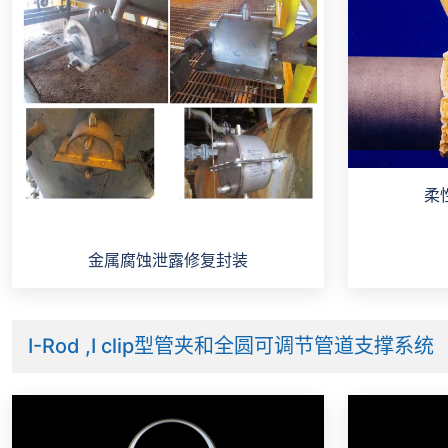
柔
金属腐蚀泄露修复封装
I-Rod ,I clip型管夹和全圆可调节管道⽀撑系统