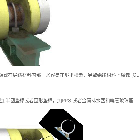
带隐藏在绝缘材料内部，水容易在那里积聚，导致绝缘材料下腐蚀 (CUI)
型加半圆垫棒或者圆形垫棒，加PPS 或者金属排水塞和嗅管玻璃瓶