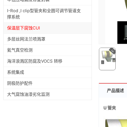
I-Rod ,I clip型管夹和全圆可调节管道⽀
撑系统
保温层下腐蚀CUI
多层丝网法兰喷溅罩
氦气真空检测
海洋浪溅区防腐及VOCS 转移
系统集成
阴极防护配件
产品描述
大气腐蚀油漆劣化监测
U
管夹