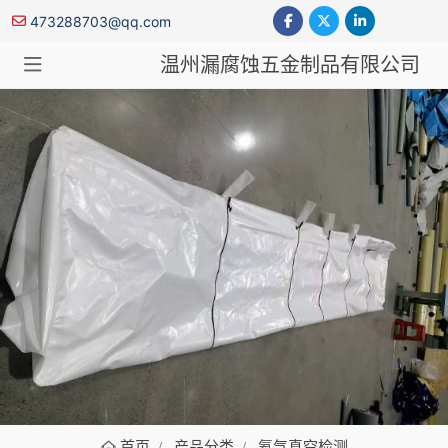
473288703@qq.com
温州漏腐蚀五金制品有限公司
氦气真空检测
首页
产品分类
氦气真空检测