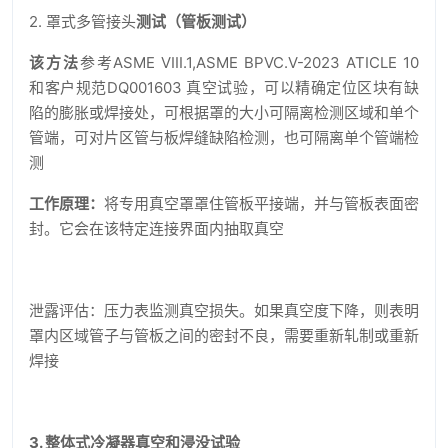
2. 罩式多管接头
测试（管板测试）
该方法
参考ASME VIII.1,ASME BPVC.V-2023 ATICLE 10
和客户规范DQ001603 真空试验，可以精确定位区块有缺
陷的膨胀或焊接处，可根据罩的大小可隔离检测区域和单个
管端，可对片区管与板焊缝缺陷检测，也可隔离单个管端检
测
工作原理：
将专用真空罩罩住管板平接端，并与管板表面密
封。它会在该特定连接界面内抽取真空
泄露评估：压力表监测真空损失。如果真空度下降，则表明
罩内区域管子与管板之间的密封不良，需要重新轧制或重新
焊接
3.
整体式冷凝器真空和浸没试验