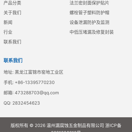
产品分类
法兰密封面保护贴片
关于我们
螺栓管子塑料防护帽
新闻
设备泄漏防护及监测
行业
中低压堵漏及修复封装
联系我们
联系我们
地址:
黑龙江富锦市窑地工业区
手机:
+86-13395770230
邮箱:
473288703@qq.com
QQ:
2832454623
版权所有 © 2026 温州漏腐蚀五金制品有限公司
浙ICP备