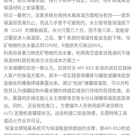
成块，贴合储罐表面，用钉子和带子固定；然后，在矿棉或其他
保温材料上安装覆层。
经过一番努力，这套系统在维持水箱高温方面相当有效——直到
保温层受潮为止，而这几乎是不可避免的。水分是导致保温层下
渗（CUI）的罪魁祸首。水分只需几个月，而不是几年，就能穿
过覆层渗入保温层。之后，整个系统的保温性能会急剧下降。当
矿物棉的含水量达到10%时，R值损失可高达85%。
利用自身重力降低矿物棉的含水量，利用真空或者自我通风干燥
保温材料是较有效方法低成本方案之一
许多储罐检验员一致认为，应将符合 API 653 标准的良好实践纳
入客户的保温方案中。其中一项实践是将罐体与罐底或罐体底部
连接处的罐角焊缝暴露出来。通过“抬高”储罐保温层，可以对检
验员认为储罐结构中最关键的焊缝区域进行持续的目视检查。此
外，暴露的区域还能让业主观察是否有水分从储罐保温层底部渗
出。同时， 还设有检查口 ，方便操作人员使用超声波测厚仪
(UT) 定期检查罐壁状况。这些检查口安装简便，无需特殊工具
或动火作业许可证。
保温支撑隔离系统可为保温板提供稳固的支撑，使API 653检验