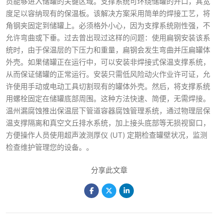
员能够进入储罐的关键区域。支撑系统可环绕储罐的开口，其宽
度足以容纳现有的保温板。该解决方案采用简单的焊接工艺，将
角钢夹固定到储罐上。必须格外小心，因为支撑系统刚性强，不
允许弯曲或下垂。过去曾出现过这样的问题：使用扁钢安装该系
统时，由于保温层的下压力和重量，扁钢会发生弯曲并压扁罐体
外壳。如果储罐正在运行中，可以安装非焊接式保温支撑系统，
从而保证储罐的正常运行。安装只需低风险动火作业许可证，允
许使用手动或电动工具切割现有的罐体外壳。然后，将支撑系统
用螺栓固定在储罐底部周围。这种方法快速、简便，无需焊接。
温州漏腐蚀推出保温层下管道容器腐蚀管理系统，通过物理层保
温支撑隔离和真空文丘排水系统，加上接头底部等无损视窗口，
方便操作人员使用超声波测厚仪 (UT) 定期检查罐壁状况，监测
检查维护管理您的设备。。
分享此文章