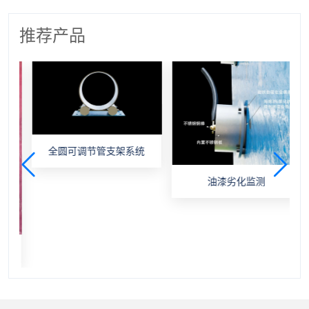
推荐产品
全圆可调节管支架系统
油漆劣化监测
帽