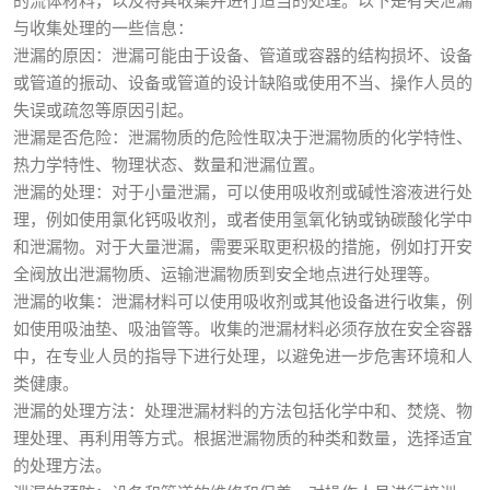
的流体材料，以及将其收集并进行适当的处理。以下是有关泄漏
与收集处理的一些信息：
泄漏的原因：泄漏可能由于设备、管道或容器的结构损坏、设备
或管道的振动、设备或管道的设计缺陷或使用不当、操作人员的
失误或疏忽等原因引起。
泄漏是否危险：泄漏物质的危险性取决于泄漏物质的化学特性、
热力学特性、物理状态、数量和泄漏位置。
泄漏的处理：对于小量泄漏，可以使用吸收剂或碱性溶液进行处
理，例如使用氯化钙吸收剂，或者使用氢氧化钠或钠碳酸化学中
和泄漏物。对于大量泄漏，需要采取更积极的措施，例如打开安
全阀放出泄漏物质、运输泄漏物质到安全地点进行处理等。
泄漏的收集：泄漏材料可以使用吸收剂或其他设备进行收集，例
如使用吸油垫、吸油管等。收集的泄漏材料必须存放在安全容器
中，在专业人员的指导下进行处理，以避免进一步危害环境和人
类健康。
泄漏的处理方法：处理泄漏材料的方法包括化学中和、焚烧、物
理处理、再利用等方式。根据泄漏物质的种类和数量，选择适宜
的处理方法。