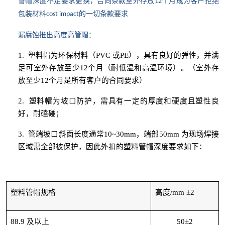
管帽深度不足要求更换，合同条款室外存放
个月成为客户拒绝
12
包装材料
的一切条款要求
cost impact
漏腐蚀推出高度高管帽：
1.
塑料帽为环保材料（PVC 或PE），具有良好的弹性，并满
足可室外存放至少12个月（耐低温和高温环境）。（室外存
放至少12个月是所有客户的合同要求）
2.
塑料帽为坡口防护，需具有一定的厚度和硬度且塑性良
好，耐磕碰；
3.
管端坡口斜面长度通常10~30mm，端部50mm 为现场焊接
区域需全部被保护，因此外扣的塑料管帽深度要求如下：
塑料管帽规格
高度/mm ±2
88.9
及以上
50
±2