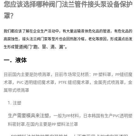
您应该选择哪种阀门法兰管件接头泵设备保护
罩？
我们都应该了解在企业生产活动中，有大量运输液体危化品的管道，有危化品的
高腐蚀性，接头法兰阀门泵等垫片也会因热胀冷缩，老化等原因，形成漏点后发
管道阀门“跑、冒、滴、漏”
。
生形成
一．液体
目前国内主要是防喷溅罩，目前市场常见材质：
塑料罩，
缝纫魔
PP
PP
术罩，
透明缝纫魔术罩，
缝纫魔术罩，金属壳式喷溅罩，金
PVC
PTFE
属带式喷溅罩
注塑
生产需要模具来注塑，
一般为
材料，日本韩国有生产
透明塑
PP
PVC
料密封罩
在国内主要是
塑料法兰罩
,
PP