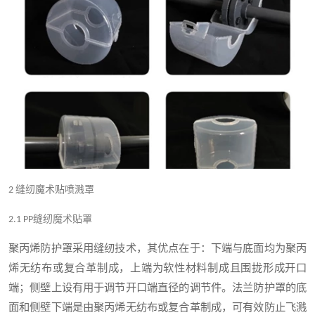
缝纫魔术贴喷溅罩
2
缝纫魔术贴罩
2.1 PP
聚丙烯防护罩采用缝纫技术，其优点在于：下端与底面均为聚丙
烯无纺布或复合革制成，上端为软性材料制成且围拢形成开口
端；侧壁上设有用于调节开口端直径的调节件。法兰防护罩的底
面和侧壁下端是由聚丙烯无纺布或复合革制成，可有效防止飞溅