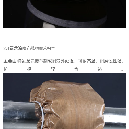
2.4
氟龙涂覆布
缝纫魔术贴罩
主要由
特氟龙涂覆布制成耐紫外线强，可耐高温，耐腐蚀性强，
价格较合适。