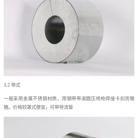
3.2
带式
一般采用金属不锈钢材质，用钢带带滚圆压喷枪焊接卡扣货喉
箍。价格较罩式便宜，可带导流管