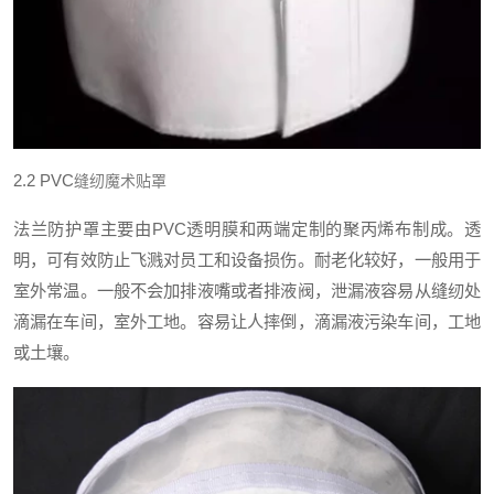
2.2 PVC
缝纫魔术贴罩
法兰防护罩主要由
PVC
透明膜和两端定制的聚丙烯布制成。透
明，可有效防止飞溅对员工和设备损伤。耐老化较好，一般用于
室外常温。一般不会加排液嘴或者排液阀，泄漏液容易从缝纫处
滴漏在车间，室外工地。容易让人摔倒，滴漏液污染车间，工地
或土壤。