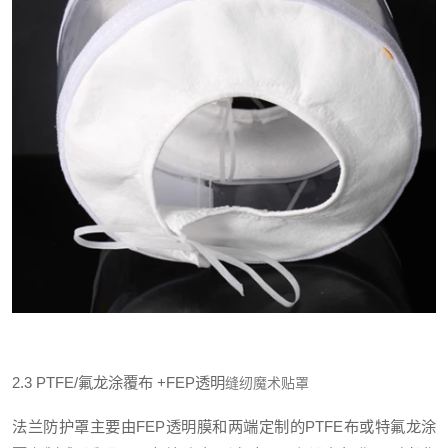
2.3 PTFE/
氟龙涂覆布
+FEP
透明
缝纫魔术贴罩
法兰防护罩主要由
FEP
透明膜和两端定制的
PTFE
布或特氟龙涂