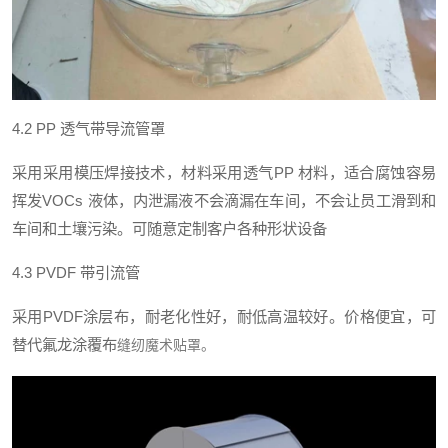
4.2 PP
透气带导流管罩
采用采用模压焊接技术，材料采用透气
PP
材料，适合腐蚀容易
挥发
VOCs
液体，内泄漏液不会滴漏在车间，不会让员工滑到和
车间和土壤污染。可随意定制客户各种形状设备
4.3 PVDF
带引流管
采用
PVDF
涂层布，耐老化性好，耐低高温较好。价格便宜，可
替代氟龙涂覆布
缝纫魔术贴罩。