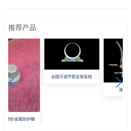
推荐产品
全圆可调节管支架系统
油漆劣化监测
金属防护帽