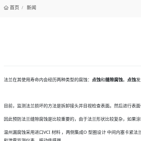
首页
新闻
法兰在其使用寿命内会经历两种类型的腐蚀：
点蚀
和
缝隙腐蚀
。
点蚀
发
目前，监测法兰损坏的方法是拆卸接头并目视检查表面。然后进行表面
因此预防法兰缝隙腐蚀是比较重要的，由于法兰形状比较复杂，如果涂
VCI
O
温州漏腐蚀采用进口
材料
，两侧集成
型圈设计
中间内塞卡紧法
和泄露监测仪表，振动传感器。。。