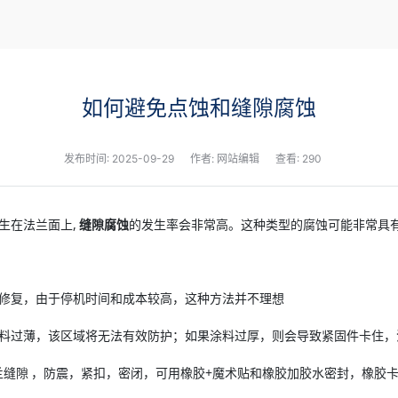
新闻
如何避免点蚀和缝隙腐蚀
发布时间:
2025-09-29
作者: 网站编辑
查看: 290
,
生在法兰面上
缝隙腐蚀
的发生率会非常高。这种类型的腐蚀可能非常具
修复，由于停机时间和成本较高，这种方法并不理想
料过薄，该区域将无法有效防护；如果涂料过厚，则会导致紧固件卡住，
+
兰缝隙
，防震，紧扣，密闭，可用橡胶
魔术贴和橡胶加胶水密封，橡胶