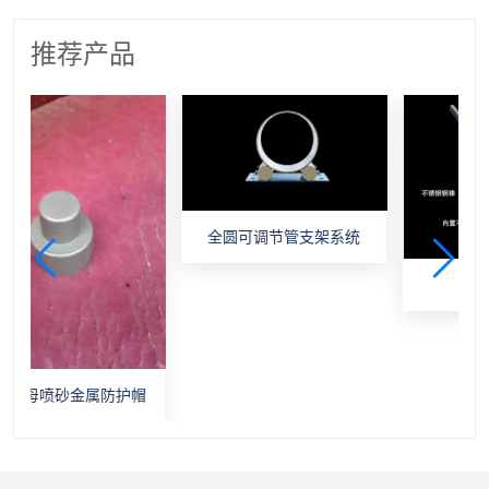
推荐产品
全圆可调节管支架系统
油漆劣化监
砂金属防护帽