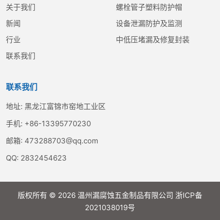
关于我们
螺栓管子塑料防护帽
新闻
设备泄漏防护及监测
行业
中低压堵漏及修复封装
联系我们
联系我们
地址:
黑龙江富锦市窑地工业区
手机:
+86-13395770230
邮箱:
473288703@qq.com
QQ:
2832454623
版权所有 © 2026 温州漏腐蚀五金制品有限公司
浙ICP备
2021038019号