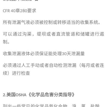
章
要求
CFR 40
280
所有泄漏气液必须被控制或转移适当的收集系统。
可以通过沟渠，堤坝或者直流管道和储罐进行遏
制。
收集泄漏液体必须保证能处理
天泄漏量
30
必须通过人工手动或者自动检测泄漏（每月或者连
续）进行检查
美国
《化学品危害分类指导》
2.
OSHA
列出一些常见的化学品氨化合物，溴，氯，盐酸，