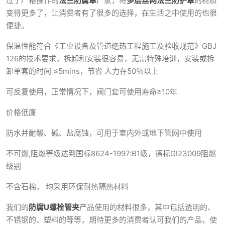
过了严格操作的
法兰防腐罩
厂家，将
多层丝网法兰防护罩
的材质
变得更多了，让消费者有了很多的选择，在生活之中使用的也很
便捷。
保温性能符合《工业设备及管道绝热工程施工及验收规范》GBJ
126的技术要求，拆卸和安装很容易，无需特殊培训，安装或拆
卸单套的时间 ≤5mins，节省 人力在50％以上
可反复使用，正常情况下，阀门套可使用寿命≥10年
价格低廉
防水并耐酸、碱、盐腐蚀，可用于室内外或地下管网中使用
不可燃,阻燃等级达到国标8624-1997:B1级，德标GI23009阻燃
级别
不含石棉， 均采用环保耐热隔热材料
我们的
防腐U螺栓管夹
产品使用的材料很多，其中包括透明的、
不锈钢的、塑料的等等，期待更多的消费者认可我们的产品，使