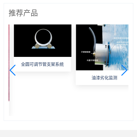
推荐产品
全圆可调节管支架系统
油漆劣化监测
帽