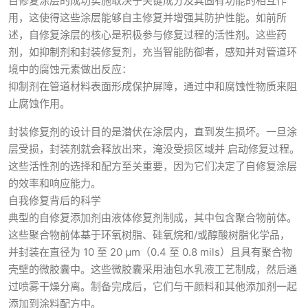
自修复涂层的成功实施取决于关键成分及其固有功能的相互作
用，这使得这些涂层能够自主修复并增强其防护性能。如前所
述，自修复涂层的核心是积极参与修复过程的活性剂。这些药
剂，如抑制剂和封装修复剂，充当智能防御者，感知并对管道环
境中的腐蚀元素做出反应：
抑制剂在管道材料表面形成保护屏障，通过中和腐蚀性物质来阻
止腐蚀作用。
封装修复剂的设计目的是潜伏在涂层内，直到发生损坏。一旦涂
层受损，封装剂就会释放出来，淹没受损区域并 启动修复过程。
这些活性剂的选择和配方至关重要，因为它们决定了自修复涂层
的效率和响应能力。
自我修复背后的科学
典型的自修复添加剂由液体修复剂制成，其中包含聚合物前体。
这些聚合物前体基于环氧树脂、硅氧烷和/或醇酸树脂化学品，
并封装在直径为 10 至 20 µm（0.4 至 0.8 mils）且具有聚合物
壳壁的微胶囊中。这些微胶囊采用油包水乳液工艺制成，然后通
过喷雾干燥分离。制备完成后，它们与干颜料和其他添加剂一起
添加到涂料配方中。