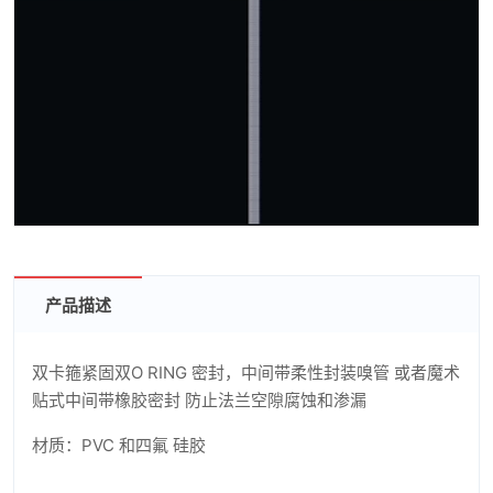
产品描述
双卡箍紧固双O RING 密封，中间带柔性封装嗅管 或者魔术
贴式中间带橡胶密封 防止法兰空隙腐蚀和渗漏
材质：PVC 和四氟 硅胶