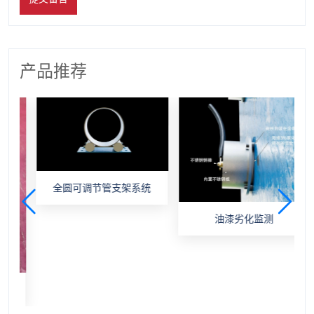
产品推荐
全圆可调节管支架系统
油漆劣化监测
帽