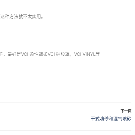
么这种方法就不太实用。
CI 柔性罩如VCI 硅胶罩，VCI VINYL等
下一页
干式喷砂和湿气喷砂