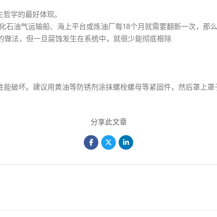
人生哲学的最好体现。
液化石油气运输船、海上平台或炼油厂每18个月就需要翻新一次，那
见的做法，但一旦腐蚀发生在系统中，就很少能彻底根除
坏。建议用黄油等防锈剂涂抹螺栓螺母等紧固件，然后罩上罩子，最好是V
）
分享此文章