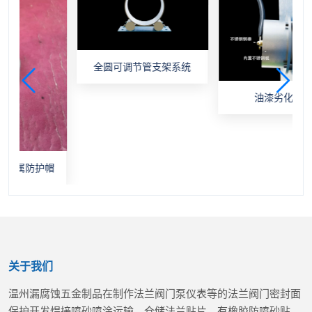
全圆可调节管支架系统
油漆劣化监测
防护帽
关于我们
温州漏腐蚀五金制品在制作法兰阀门泵仪表等的法兰阀门密封面
保护开发焊接喷砂喷涂运输，仓储法兰贴片，有橡胶防喷砂贴