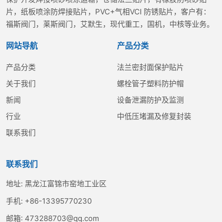
片，纸板喷涂防焊接贴片，PVC+气相VCI 防锈贴片，客户有：
福斯阀门，莱斯阀门，艾默生，现代重工，国机，中核等业务。
网站导航
产品分类
产品分类
法兰密封面保护贴片
关于我们
螺栓管子塑料防护帽
新闻
设备泄漏防护及监测
行业
中低压堵漏及修复封装
联系我们
联系我们
地址:
黑龙江富锦市窑地工业区
手机:
+86-13395770230
邮箱:
473288703@qq.com